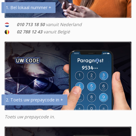
1. Bel lokaal nummer +
010 713 18 50
vanuit Nederland
02 788 12 43
vanuit België
2. Toets uw prepaycode in +
Toets uw prepaycode in.