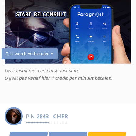
5. U wordt verbonden +
Uw consult met een paragnost start.
U gaat
pas vanaf hier 1 credit per minuut betalen
.
PIN
2843
CHER