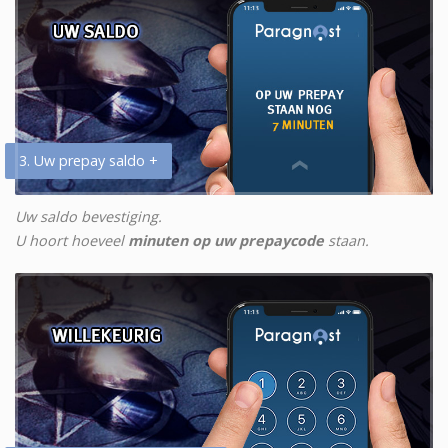
3. Uw prepay saldo +
Uw saldo bevestiging.
U hoort hoeveel
minuten op uw prepaycode
staan.