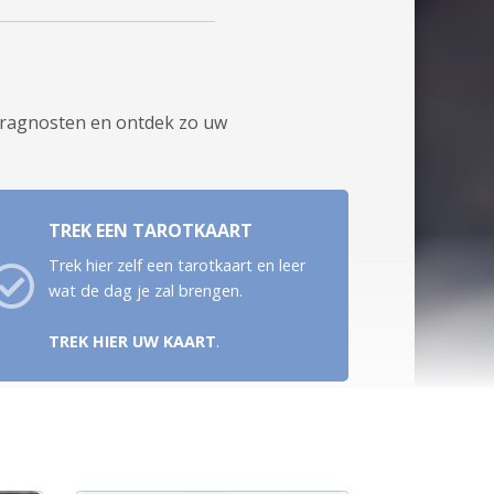
aragnosten en ontdek zo uw
.
TREK EEN TAROTKAART
Trek hier zelf een tarotkaart en leer
wat de dag je zal brengen.
TREK HIER UW KAART
.