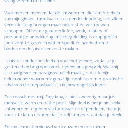
vraag vreemd of te klein is.
Vaak merken mensen dat de antwoorden die ik met behulp
van mijn gidsen, tarotkaarten en pendel doorkrijg, niet alleen
verduidelijking brengen maar ook rust en vertrouwen
scheppen. Of het nu gaat om liefde, werk, relaties of
persoonlijke ontwikkeling, mijn begeleiding is erop gericht
jou inzicht te geven in wat er speelt én handvatten te
bieden om de juiste keuzes te maken.
Ik luister zonder oordeel en voel met je mee, zodat je je
gesteund en begrepen voelt tijdens ons gesprek. Wat mij
als raadgever en paragnost uniek maakt, is dat ik mijn
helderziende waarnemingen altijd combineer met praktische
adviezen die toepasbaar zijn in jouw dagelijks leven.
Een consult met mij, Emy May, is niet zweverig maar juist
menselijk, warm en to the point. Mijn doel is om je niet enkel
antwoorden te geven via tarotkaarten of pendelen, maar je
vooral te laten ervaren dat je zelf sterker staat dan je denkt.
Zo kun je met hernieuwd vertrouwen en een ruimer