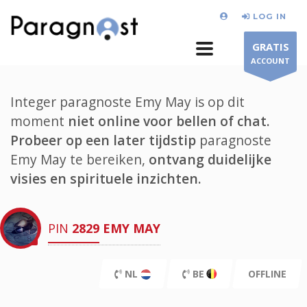
LOG IN
GRATIS
ACCOUNT
Integer paragnoste Emy May is op dit
moment
niet online voor bellen of chat.
Probeer op een later tijdstip
paragnoste
Emy May te bereiken,
ontvang duidelijke
visies en spirituele inzichten.
PIN
2829
EMY MAY
NL
BE
OFFLINE