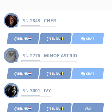
PIN
2843
CHER
BEL NU
BEL NU
CHAT
PIN
2776
MINOE ASTRID
BEL NU
BEL NU
CHAT
PIN
3001
IVY
BEL NU
BEL NU
VRIJ