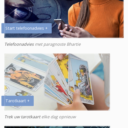
Start telefoonadvies +
Telefoonadvies
met paragnoste Bhartie
Tarotkaart +
Trek uw tarotkaart
elke dag opnieuw