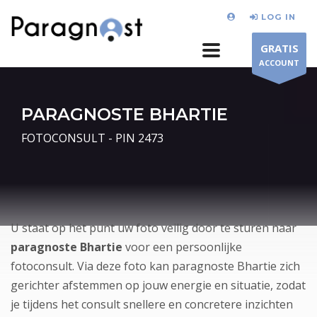
LOG IN
GRATIS
ACCOUNT
PARAGNOSTE BHARTIE
FOTOCONSULT - PIN 2473
U staat op het punt uw foto veilig door te sturen naar
paragnoste Bhartie
voor een persoonlijke
fotoconsult. Via deze foto kan paragnoste Bhartie zich
gerichter afstemmen op jouw energie en situatie, zodat
je tijdens het consult snellere en concretere inzichten