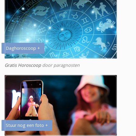
Daghoroscoop +
Gratis Horoscoop
door paragnosten
Stuur nog een foto +