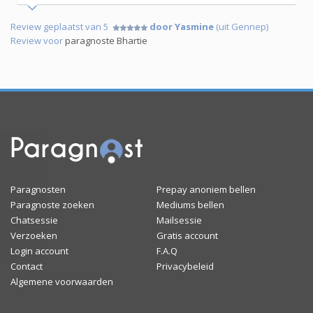
Review geplaatst van 5
door Yasmine
(uit Gennep)
Review voor
paragnoste Bhartie
Paragnosten
Prepay anoniem bellen
Paragnoste zoeken
Mediums bellen
Chatsessie
Mailsessie
Verzoeken
Gratis account
Login account
F.A.Q
Contact
Privacybeleid
Algemene voorwaarden