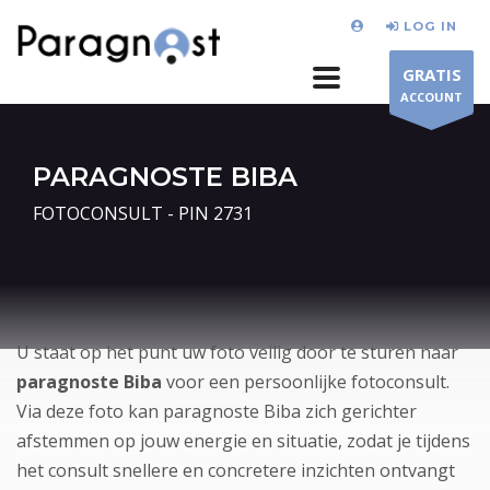
LOG IN
GRATIS
ACCOUNT
PARAGNOSTE BIBA
FOTOCONSULT - PIN 2731
U staat op het punt uw foto veilig door te sturen naar
paragnoste Biba
voor een persoonlijke fotoconsult.
Via deze foto kan paragnoste Biba zich gerichter
afstemmen op jouw energie en situatie, zodat je tijdens
het consult snellere en concretere inzichten ontvangt