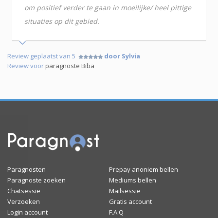
om positief verder te gaan in moeilijke/ heel pittige
situaties op dit gebied.
Review geplaatst van 5
door Sylvia
Review voor
paragnoste Biba
Paragnosten
Prepay anoniem bellen
Paragnoste zoeken
Mediums bellen
Chatsessie
Mailsessie
Verzoeken
Gratis account
Login account
F.A.Q