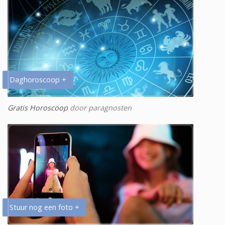
Daghoroscoop +
Gratis Horoscoop
door paragnosten
Stuur nog een foto +