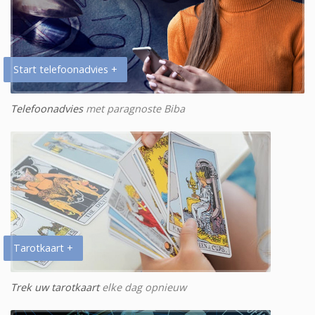
Start telefoonadvies +
Telefoonadvies
met paragnoste Biba
Tarotkaart +
Trek uw tarotkaart
elke dag opnieuw