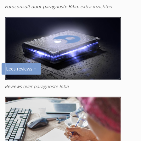
Fotoconsult door paragnoste Biba
: extra inzichten
Lees reviews +
Reviews
over paragnoste Biba