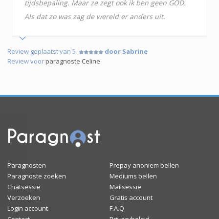
tijdsbepaling. Maar ze zegt ook ik ben geen GOD.
Als dat zo was zag de wereld er anders uit.
Review geplaatst van 5
door Sabrine
Review voor
paragnoste Celine
Paragnosten
Prepay anoniem bellen
Paragnoste zoeken
Mediums bellen
Chatsessie
Mailsessie
Verzoeken
Gratis account
Login account
F.A.Q
Contact
Privacybeleid