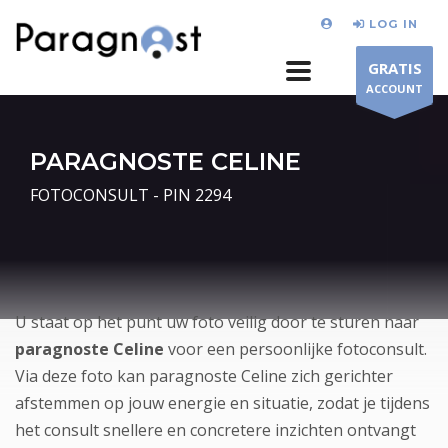
LOG IN
GRATIS
ACCOUNT
PARAGNOSTE CELINE
FOTOCONSULT - PIN 2294
U staat op het punt uw foto veilig door te sturen naar
paragnoste Celine
voor een persoonlijke fotoconsult.
Via deze foto kan paragnoste Celine zich gerichter
afstemmen op jouw energie en situatie, zodat je tijdens
het consult snellere en concretere inzichten ontvangt