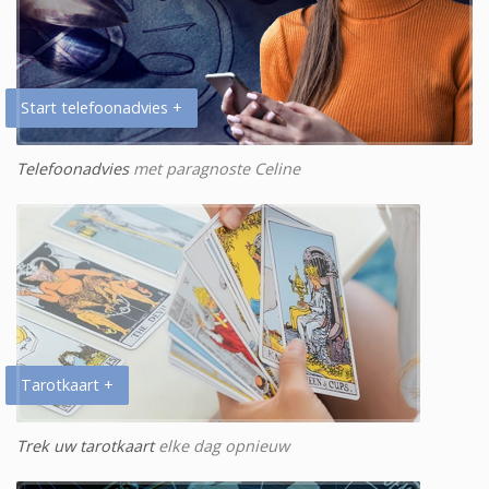
Start telefoonadvies +
Telefoonadvies
met paragnoste Celine
Tarotkaart +
Trek uw tarotkaart
elke dag opnieuw