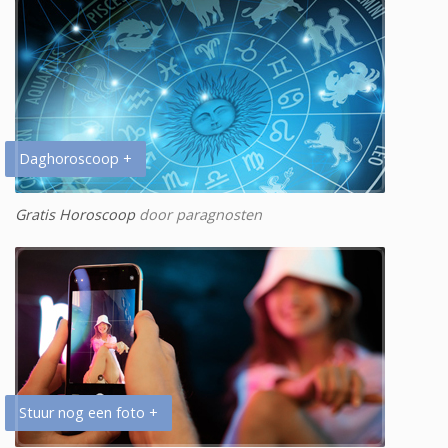
Daghoroscoop +
Gratis Horoscoop
door paragnosten
Stuur nog een foto +