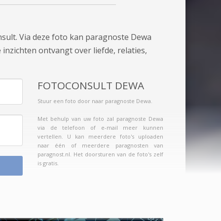
nsult. Via deze foto kan paragnoste Dewa
inzichten ontvangt over liefde, relaties,
FOTOCONSULT DEWA
Stuur een foto door naar paragnoste Dewa.
Met behulp van uw foto zal paragnoste Dewa
via de telefoon of e-mail meer kunnen
vertellen. U kan meerdere foto's uploaden
naar één of meerdere paragnosten van
paragnost.nl. Het doorsturen van de foto's zelf
is gratis.