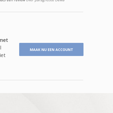
 met
l
MAAK NU EEN ACCOUNT
iet