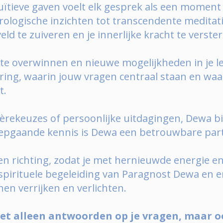
uïtieve gaven voelt elk gesprek als een moment v
trologische inzichten tot transcendente meditat
d te zuiveren en je innerlijke kracht te verste
s te overwinnen en nieuwe mogelijkheden in je l
ing, waarin jouw vragen centraal staan en waari
t.
rièrekeuzes of persoonlijke uitdagingen, Dewa b
iepgaande kennis is Dewa een betrouwbare partne
t en richting, zodat je met hernieuwde energie 
spirituele begeleiding van Paragnost Dewa en e
en verrijken en verlichten.
niet alleen antwoorden op je vragen, maar 