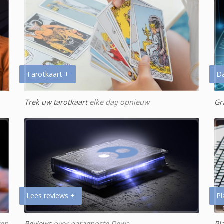
Tarotkaart +
D
Trek uw tarotkaart
elke dag opnieuw
Gr
Lees reviews +
Pl
ten
Reviews
over paragnoste Dewa
Pl