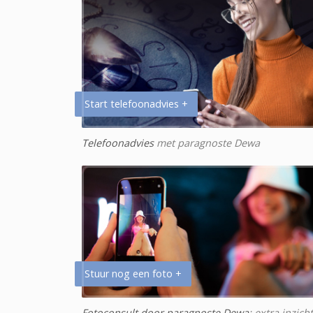
Start telefoonadvies +
Telefoonadvies
met paragnoste Dewa
Stuur nog een foto +
Fotoconsult door paragnoste Dewa
: extra inzich