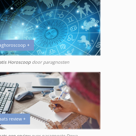
aghoroscoop +
atis Horoscoop
door paragnosten
aats review +
aats een review
over paragnoste Dewa