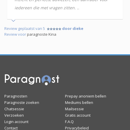
iedereen die met vragen zitten. ..
Review geplaatst van 5
door dieke
Review voor
paragnoste Kina
Paragnosten
Prepay anoniem bellen
Paragnoste zoeken
Mediums bellen
Chatsessie
Mailsessie
Verzoeken
Gratis account
Login account
F.A.Q
Contact
Privacybeleid