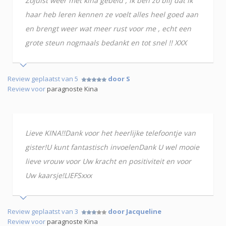
Zojuist weer met kina gebeld , ik ben zo blij dat ik
haar heb leren kennen ze voelt alles heel goed aan
en brengt weer wat meer rust voor me , echt een
grote steun nogmaals bedankt en tot snel !! XXX
Review geplaatst van 5
door S
Review voor
paragnoste Kina
Lieve KINA!!Dank voor het heerlijke telefoontje van
gister!U kunt fantastisch invoelenDank U wel mooie
lieve vrouw voor Uw kracht en positiviteit en voor
Uw kaarsje!LIEFSxxx
Review geplaatst van 3
door Jacqueline
Review voor
paragnoste Kina