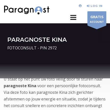
LOG IN
GRATIS
ACCOUNT
PARAGNOSTE KINA
FOTOCONSULT - PIN 2972
U staat op het punt uw foto veilig door te sturen naar
paragnoste Kina
voor een persoonlijke fotoconsult.
Via deze foto kan paragnoste Kina zich gerichter
afstemmen op jouw energie en situatie, zodat je tijdens
het consult snellere en concretere inzichten ontvangt