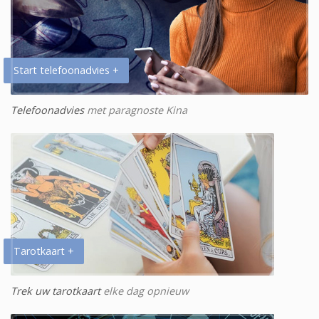
Start telefoonadvies +
Telefoonadvies
met paragnoste Kina
Tarotkaart +
Trek uw tarotkaart
elke dag opnieuw