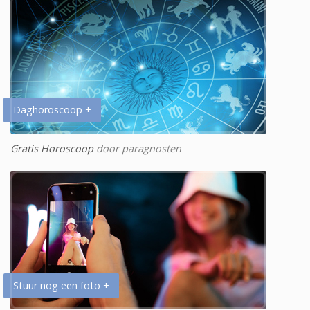
Daghoroscoop +
Gratis Horoscoop
door paragnosten
Stuur nog een foto +