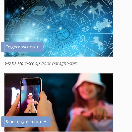
Daghoroscoop +
Gratis Horoscoop
door paragnosten
Stuur nog een foto +