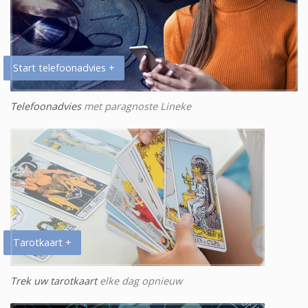
Start telefoonadvies +
Telefoonadvies
met paragnoste Lineke
Tarotkaart +
Trek uw tarotkaart
elke dag opnieuw