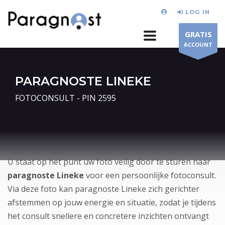
LOG IN
GRATIS
ACCOUNT
PARAGNOSTE LINEKE
FOTOCONSULT - PIN 2595
U staat op het punt uw foto veilig door te sturen naar
paragnoste Lineke
voor een persoonlijke fotoconsult.
Via deze foto kan paragnoste Lineke zich gerichter
afstemmen op jouw energie en situatie, zodat je tijdens
het consult snellere en concretere inzichten ontvangt