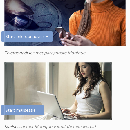
Start telefoonadvies +
Telefoonadvies
met paragnoste Monique
Start mailsessie +
Mailsessie
met Monique vanuit de hele wereld