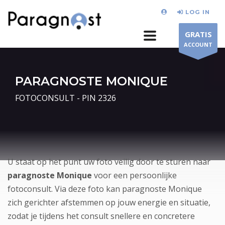
LOG IN
GRATIS
ACCOUNT
PARAGNOSTE MONIQUE
FOTOCONSULT - PIN 2326
U staat op het punt uw foto veilig door te sturen naar
paragnoste Monique
voor een persoonlijke
fotoconsult. Via deze foto kan paragnoste Monique
zich gerichter afstemmen op jouw energie en situatie,
zodat je tijdens het consult snellere en concretere