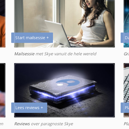
Start mailsessie +
D
Mailsessie
met Skye vanuit de hele wereld
Gr
Lees reviews +
Pl
en
Reviews
over paragnoste Skye
Pl