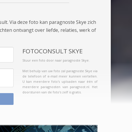
ult. Via deze foto kan paragnoste Skye zich
chten ontvangt over liefde, relaties, werk of
FOTOCONSULT SKYE
Stuur een foto door naar paragnoste Skye.
Met behulp van uw foto zal paragnoste Skye via
de telefoon of e-mail meer kunnen vertellen.
U kan meerdere foto's uploaden naar één of
meerdere paragnosten van paragnost.nl. Het
doorsturen van de foto's zelf is gratis.