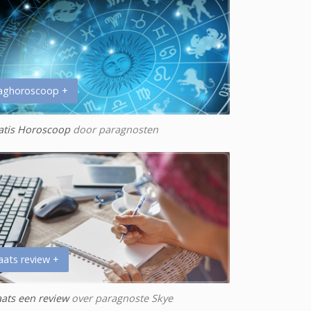
aghoroscoop +
atis Horoscoop
door paragnosten
aats review +
aats een review
over paragnoste Skye