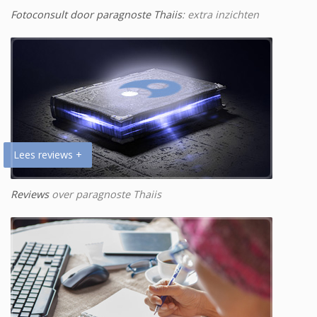
Fotoconsult door paragnoste Thaiis
: extra inzichten
Lees reviews +
Reviews
over paragnoste Thaiis