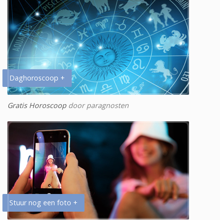
Daghoroscoop +
Gratis Horoscoop
door paragnosten
Stuur nog een foto +