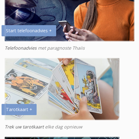
Start telefoonadvies +
Telefoonadvies
met paragnoste Thaiis
Tarotkaart +
Trek uw tarotkaart
elke dag opnieuw