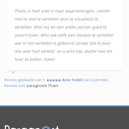
Thaiis is heel snel in haar waarnemingen. zonder
niet te veel te vertellen wist ze situatie(s) te
vertellen. Wist mij en een ander person goed te
omschrijven. Wist ook zelfs een situatie te vertellen
wat in het verleden is gebeurd zonder dat ik daar
iets over had verteld. ze is echt top. twijfel niet om
haar te bellen. Soleil.
Review geplaatst van 5
door Soleil
(uit Gruitrode)
Review voor
paragnoste Thaiis