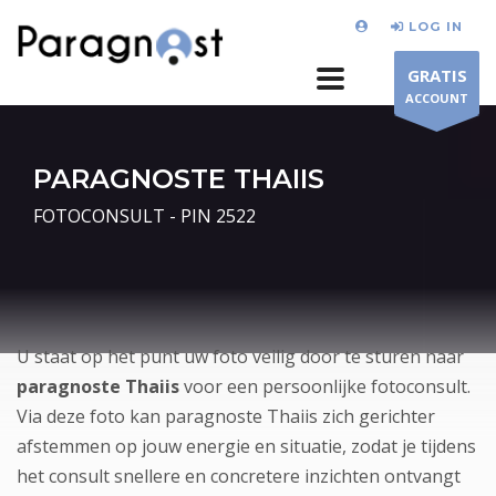
LOG IN
GRATIS
ACCOUNT
PARAGNOSTE THAIIS
FOTOCONSULT - PIN 2522
U staat op het punt uw foto veilig door te sturen naar
paragnoste Thaiis
voor een persoonlijke fotoconsult.
Via deze foto kan paragnoste Thaiis zich gerichter
afstemmen op jouw energie en situatie, zodat je tijdens
het consult snellere en concretere inzichten ontvangt