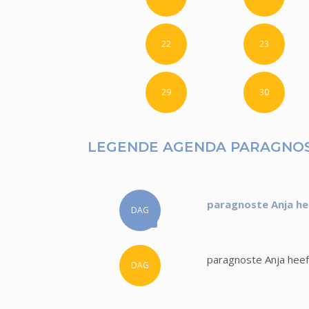
22
23
29
30
LEGENDE AGENDA PARAGNOS
paragnoste Anja he
DAG
paragnoste Anja heef
DAG