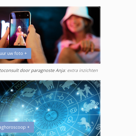
uur uw foto +
toconsult door paragnoste Anja
: extra inzichten
aghoroscoop +