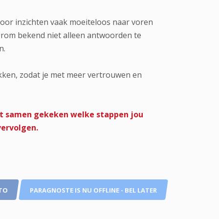
oor inzichten vaak moeiteloos naar voren
 erom bekend niet alleen antwoorden te
n.
ekken, zodat je met meer vertrouwen en
rdt samen gekeken welke stappen jou
vervolgen.
TO
PARAGNOSTE IS NU OFFLINE - BEL LATER