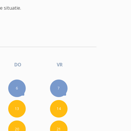
 situatie.
DO
VR
6
7
13
14
20
21