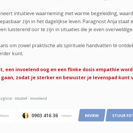
neert intuïtieve waarneming met warme begeleiding, waard
epasbaar zijn in het dagelijkse leven. Paragnost Anja staat
n luisterend oor te zijn in situaties die je even overweldige
 kans om zowel praktische als spirituele handvatten te ontd
erder kunt.
t, een invoelend oog en een flinke dosis empathie wo
 gaan, zodat je sterker en bewuster je levenspad kunt 
agnost - Intuitief - Invoelend
0903 416 36
REVIEW
STUUR FO
90cpm
150cpm