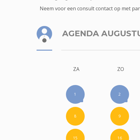
Neem voor een consult contact op met paragn
AGENDA AUGUST
ZA
ZO
1
2
8
9
15
16