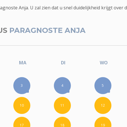
oste Anja. U zal zien dat u snel duidelijkheid krijgt over de
US
PARAGNOSTE ANJA
MA
DI
WO
3
4
5
10
11
12
17
18
19