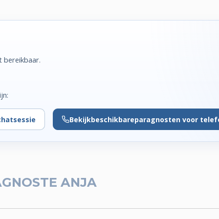
t bereikbaar.
jn:
chatsessie
Bekijk
beschikbare
paragnosten voor tele
AGNOSTE ANJA