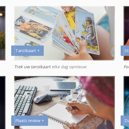
Tarotkaart +
St
Trek uw tarotkaart
elke dag opnieuw
Fo
Plaats review +
D