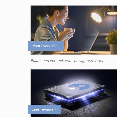
Plaats verzoek +
Plaats een verzoek
voor paragnoste Anja
Lees reviews +