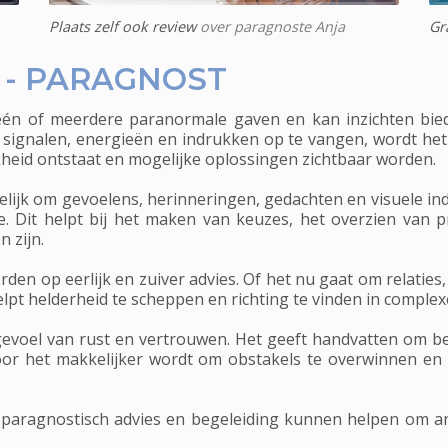
Plaats zelf ook review
over paragnoste Anja
Gr
 - PARAGNOST
 één of meerdere paranormale gaven en kan inzichten bi
 signalen, energieën en indrukken op te vangen, wordt he
kheid ontstaat en mogelijke oplossingen zichtbaar worden.
jk om gevoelens, herinneringen, gedachten en visuele ind
ie. Dit helpt bij het maken van keuzes, het overzien van p
n zijn.
rden op eerlijk en zuiver advies. Of het nu gaat om relaties
lpt helderheid te scheppen en richting te vinden in complexe
gevoel van rust en vertrouwen. Het geeft handvatten om be
oor het makkelijker wordt om obstakels te overwinnen en e
paragnostisch advies en begeleiding kunnen helpen om an