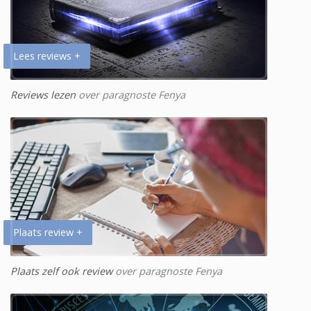
Lees reviews +
Reviews lezen
over paragnoste Fenya
Plaats review +
Plaats zelf ook review
over paragnoste Fenya