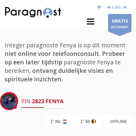
LOG IN
GRATIS
ACCOUNT
Integer paragnoste Fenya is op dit moment
niet online voor telefoonconsult.
Probeer
op een later tijdstip
paragnoste Fenya te
bereiken,
ontvang duidelijke visies en
spirituele inzichten.
PIN
2823
FENYA
NL
BE
OFFLINE