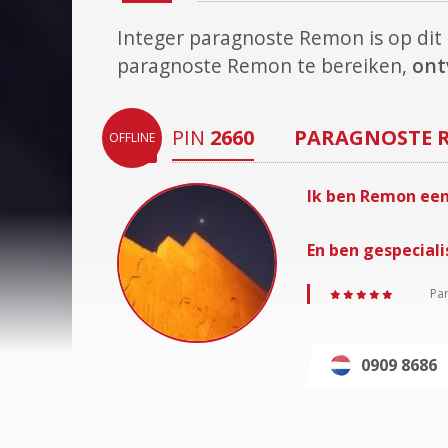
Integer paragnoste Remon is op d
paragnoste Remon te bereiken,
ont
PIN
2660
PARAGNOSTE
OFFLINE
Ik ben Remon een
En ben gespecial
Par
0909 8686