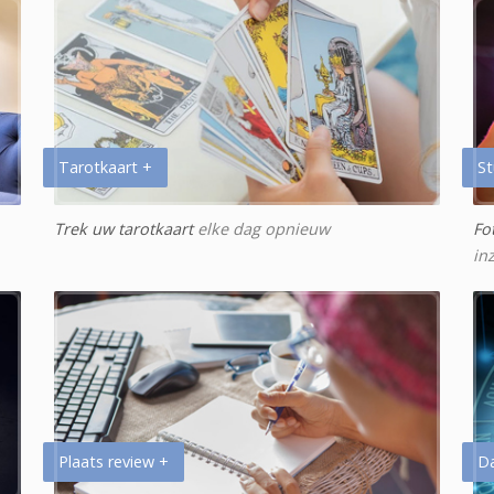
Tarotkaart +
St
Trek uw tarotkaart
elke dag opnieuw
Fo
in
Plaats review +
D