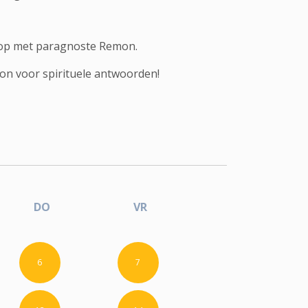
 op met paragnoste Remon.
mon voor spirituele antwoorden!
DO
VR
6
7