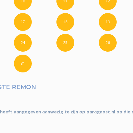
10
11
12
17
18
19
24
25
26
31
STE REMON
eeft aangegeven aanwezig te zijn op paragnost.nl op die 