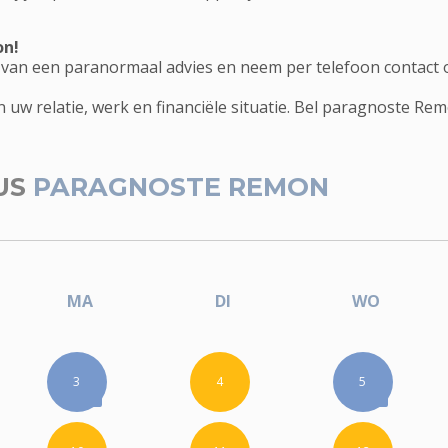
on!
 van een paranormaal advies en neem per telefoon contact
 uw relatie, werk en financiële situatie. Bel paragnoste Re
US
PARAGNOSTE REMON
MA
DI
WO
3
4
5