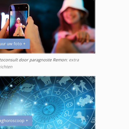
uur uw foto +
toconsult door paragnoste Remon
: extra
zichten
aghoroscoop +