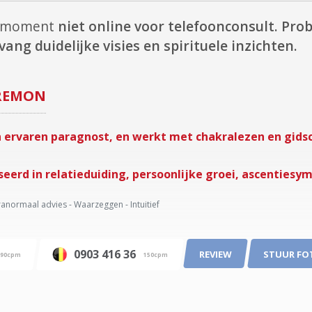
it moment
niet online voor telefoonconsult.
Prob
vang duidelijke visies en spirituele inzichten.
REMON
 ervaren paragnost, en werkt met chakralezen en gids
iseerd in relatieduiding, persoonlijke groei, ascentie
anormaal advies - Waarzeggen - Intuitief
0903 416 36
REVIEW
STUUR FO
90cpm
150cpm