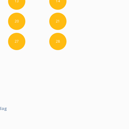
13
14
20
21
27
28
dag