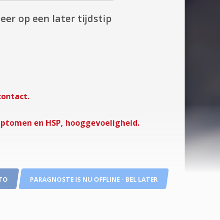
eer op een later tijdstip
contact.
symptomen en HSP, hooggevoeligheid.
TO
PARAGNOSTE IS NU OFFLINE - BEL LATER