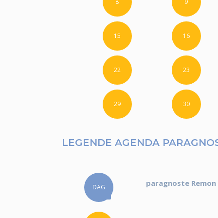
8
9
15
16
22
23
29
30
LEGENDE AGENDA PARAGNO
paragnoste Remon h
DAG