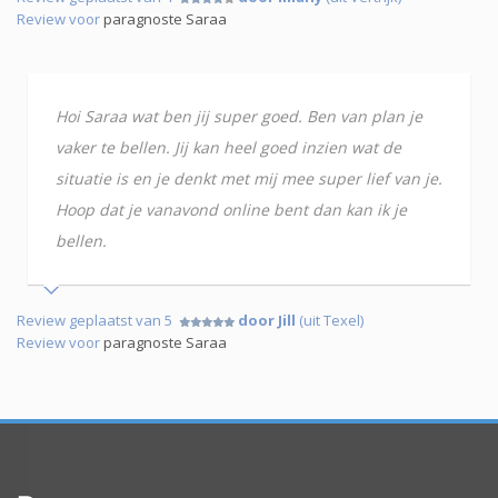
Review voor
paragnoste Saraa
Hoi Saraa wat ben jij super goed. Ben van plan je
vaker te bellen. Jij kan heel goed inzien wat de
situatie is en je denkt met mij mee super lief van je.
Hoop dat je vanavond online bent dan kan ik je
bellen.
Review geplaatst van 5
door Jill
(uit Texel)
Review voor
paragnoste Saraa