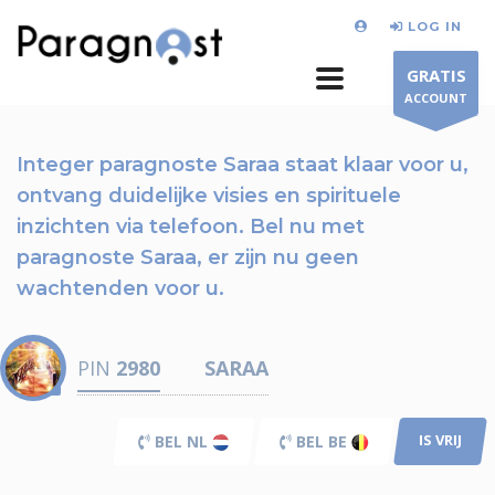
LOG IN
GRATIS
ACCOUNT
Integer paragnoste Saraa staat klaar voor u,
ontvang duidelijke visies en spirituele
inzichten via telefoon.
Bel nu
met
paragnoste Saraa, er zijn nu
geen
wachtenden voor u.
PIN
2980
SARAA
IS VRIJ
BEL NL
BEL BE