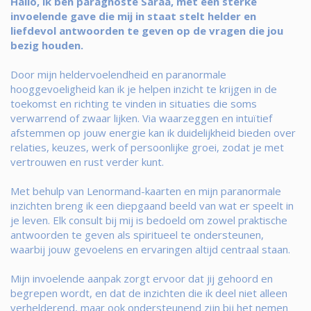
Hallo, ik ben paragnoste Saraa, met een sterke
invoelende gave die mij in staat stelt helder en
liefdevol antwoorden te geven op de vragen die jou
bezig houden.
Door mijn heldervoelendheid en paranormale
hooggevoeligheid kan ik je helpen inzicht te krijgen in de
toekomst en richting te vinden in situaties die soms
verwarrend of zwaar lijken. Via waarzeggen en intuïtief
afstemmen op jouw energie kan ik duidelijkheid bieden over
relaties, keuzes, werk of persoonlijke groei, zodat je met
vertrouwen en rust verder kunt.
Met behulp van Lenormand-kaarten en mijn paranormale
inzichten breng ik een diepgaand beeld van wat er speelt in
je leven. Elk consult bij mij is bedoeld om zowel praktische
antwoorden te geven als spiritueel te ondersteunen,
waarbij jouw gevoelens en ervaringen altijd centraal staan.
Mijn invoelende aanpak zorgt ervoor dat jij gehoord en
begrepen wordt, en dat de inzichten die ik deel niet alleen
verhelderend, maar ook ondersteunend zijn bij het nemen