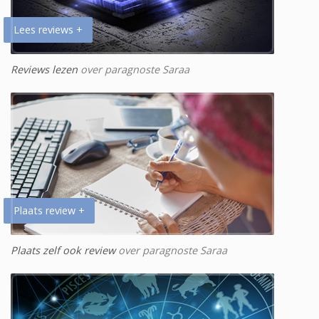
Lees reviews +
Reviews lezen
over paragnoste Saraa
Plaats review +
Plaats zelf ook review
over paragnoste Saraa