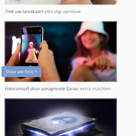
Trek uw tarotkaart
elke dag opnieuw
Stuur uw foto +
Fotoconsult door paragnoste Saraa
: extra inzichten