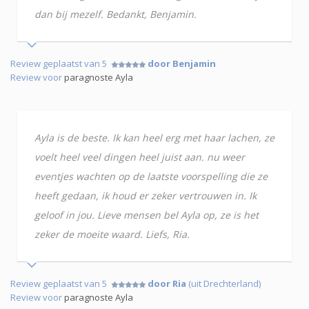
dan bij mezelf. Bedankt, Benjamin.
Review geplaatst van 5
door Benjamin
Review voor
paragnoste Ayla
Ayla is de beste. Ik kan heel erg met haar lachen, ze
voelt heel veel dingen heel juist aan. nu weer
eventjes wachten op de laatste voorspelling die ze
heeft gedaan, ik houd er zeker vertrouwen in. Ik
geloof in jou. Lieve mensen bel Ayla op, ze is het
zeker de moeite waard. Liefs, Ria.
Review geplaatst van 5
door Ria
(uit Drechterland)
Review voor
paragnoste Ayla