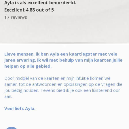
Ayla is als excellent beoordeeld.
Excellent 4.88 out of 5
17 reviews
Lieve mensen, ik ben Ayla een kaartlegster met vele
jaren ervaring, ik wil met behulp van mijn kaarten jullie
helpen op alle gebied.
Door middel van de kaarten en mijn intuitie komen we
samen tot de antwoorden en oplossingen op de vragen die
jou bezig houden. Tevens bied ik je ook een luisterend oor
aan.
Veel liefs Ayla.