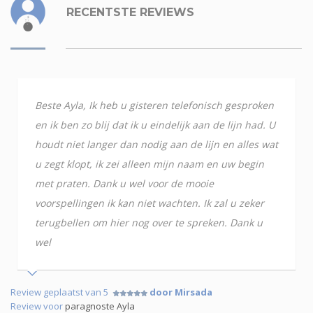
RECENTSTE REVIEWS
Beste Ayla, Ik heb u gisteren telefonisch gesproken
en ik ben zo blij dat ik u eindelijk aan de lijn had. U
houdt niet langer dan nodig aan de lijn en alles wat
u zegt klopt, ik zei alleen mijn naam en uw begin
met praten. Dank u wel voor de mooie
voorspellingen ik kan niet wachten. Ik zal u zeker
terugbellen om hier nog over te spreken. Dank u
wel
Review geplaatst van 5
door Mirsada
Review voor
paragnoste Ayla