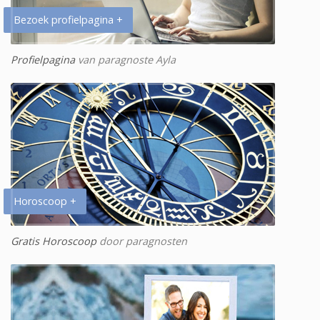
Bezoek profielpagina +
Profielpagina
van paragnoste Ayla
Horoscoop +
Gratis Horoscoop
door paragnosten