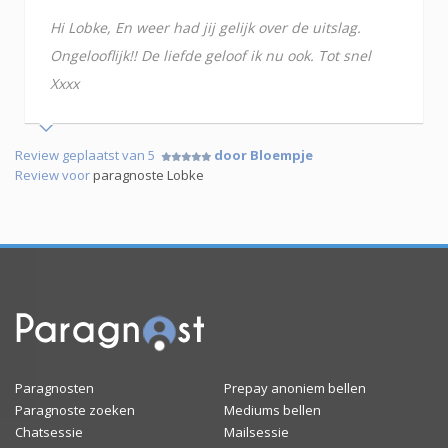
Hi Lobke, En weer had jij gelijk over de uitslag.
Ongelooflijk!! De liefde geloof ik nu ook. Tot snel
Xxxx
Review geplaatst van 5
door Bloempje
Review voor
paragnoste Lobke
Paragnosten
Prepay anoniem bellen
Paragnoste zoeken
Mediums bellen
Chatsessie
Mailsessie