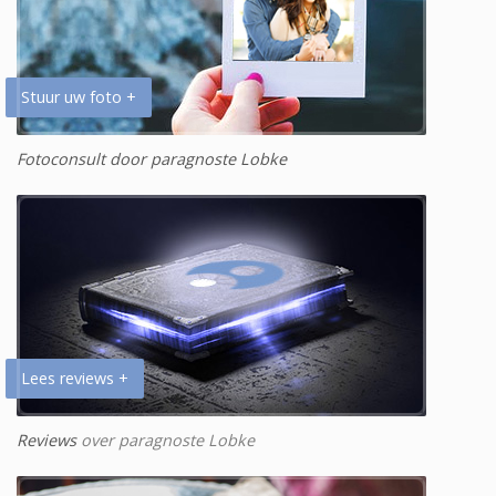
Stuur uw foto +
Fotoconsult door paragnoste Lobke
Lees reviews +
Reviews
over paragnoste Lobke