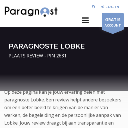
LOG IN
GRATIS
ACCOUNT
PARAGNOSTE LOBKE
PLAATS REVIEW - PIN 2631
Op deze pagina kan je jouw ervaring delen met
paragnoste Lobke. Een review helpt andere bezoekers
om een beter beeld te krijgen van de manier van
werken, de begeleiding en de persoonlijke aanpak van
Lobke. Jouw review draagt bij aan transparantie en