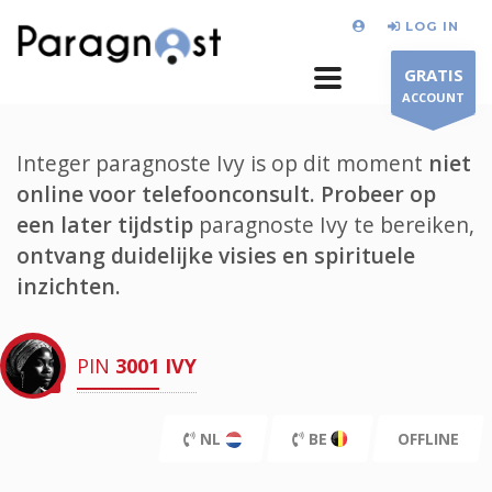
LOG IN
GRATIS
ACCOUNT
Integer paragnoste Ivy is op dit moment
niet
online voor telefoonconsult.
Probeer op
een later tijdstip
paragnoste Ivy te bereiken,
ontvang duidelijke visies en spirituele
inzichten.
PIN
3001
IVY
NL
BE
OFFLINE