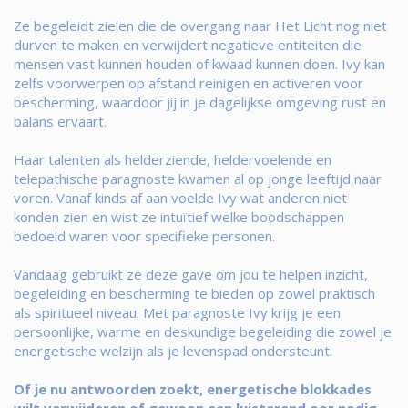
Ze begeleidt zielen die de overgang naar Het Licht nog niet
durven te maken en verwijdert negatieve entiteiten die
mensen vast kunnen houden of kwaad kunnen doen. Ivy kan
zelfs voorwerpen op afstand reinigen en activeren voor
bescherming, waardoor jij in je dagelijkse omgeving rust en
balans ervaart.
Haar talenten als helderziende, heldervoelende en
telepathische paragnoste kwamen al op jonge leeftijd naar
voren. Vanaf kinds af aan voelde Ivy wat anderen niet
konden zien en wist ze intuïtief welke boodschappen
bedoeld waren voor specifieke personen.
Vandaag gebruikt ze deze gave om jou te helpen inzicht,
begeleiding en bescherming te bieden op zowel praktisch
als spiritueel niveau. Met paragnoste Ivy krijg je een
persoonlijke, warme en deskundige begeleiding die zowel je
energetische welzijn als je levenspad ondersteunt.
Of je nu antwoorden zoekt, energetische blokkades
wilt verwijderen of gewoon een luisterend oor nodig