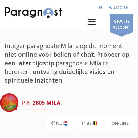
LOG IN
GRATIS
ACCOUNT
Integer paragnoste Mila is op dit moment
niet online voor bellen of chat.
Probeer op
een later tijdstip
paragnoste Mila te
bereiken,
ontvang duidelijke visies en
spirituele inzichten.
PIN
2805
MILA
NL
BE
OFFLINE