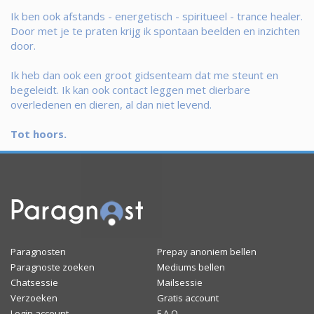
Ik ben ook afstands - energetisch - spiritueel - trance healer.
Door met je te praten krijg ik spontaan beelden en inzichten
door.
Ik heb dan ook een groot gidsenteam dat me steunt en
begeleidt. Ik kan ook contact leggen met dierbare
overledenen en dieren, al dan niet levend.
Tot hoors.
Paragnosten
Prepay anoniem bellen
Paragnoste zoeken
Mediums bellen
Chatsessie
Mailsessie
Verzoeken
Gratis account
Login account
F.A.Q