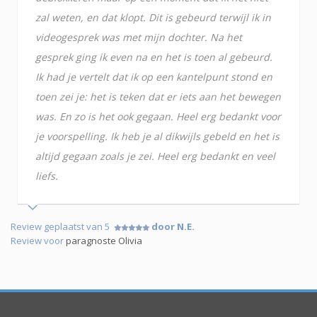
zal weten, en dat klopt. Dit is gebeurd terwijl ik in
videogesprek was met mijn dochter. Na het
gesprek ging ik even na en het is toen al gebeurd.
Ik had je vertelt dat ik op een kantelpunt stond en
toen zei je: het is teken dat er iets aan het bewegen
was. En zo is het ook gegaan. Heel erg bedankt voor
je voorspelling. Ik heb je al dikwijls gebeld en het is
altijd gegaan zoals je zei. Heel erg bedankt en veel
liefs.
Review geplaatst van 5
door N.E.
Review voor
paragnoste Olivia