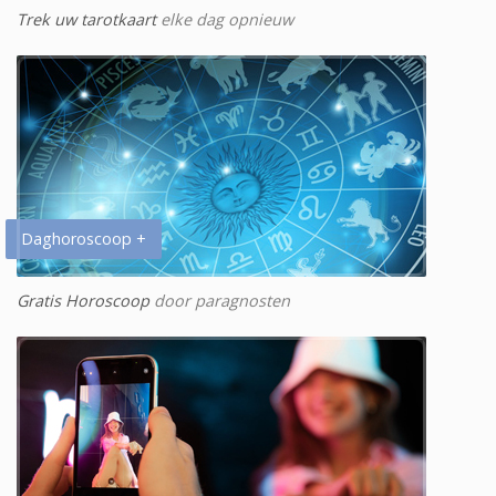
Trek uw tarotkaart
elke dag opnieuw
Daghoroscoop +
Gratis Horoscoop
door paragnosten