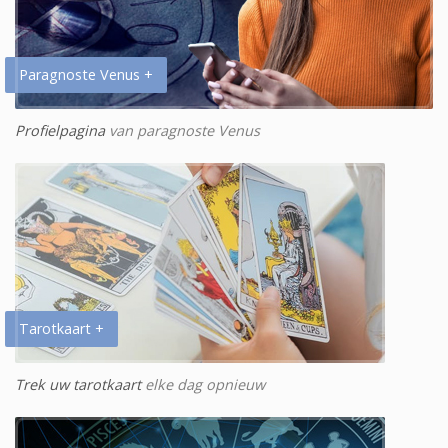
Paragnoste Venus +
Profielpagina
van paragnoste Venus
Tarotkaart +
Trek uw tarotkaart
elke dag opnieuw