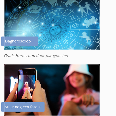
Daghoroscoop +
Gratis Horoscoop
door paragnosten
Stuur nog een foto +