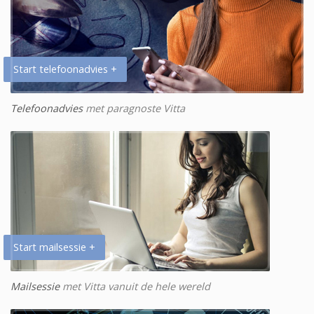
Start telefoonadvies +
Telefoonadvies
met paragnoste Vitta
Start mailsessie +
Mailsessie
met Vitta vanuit de hele wereld