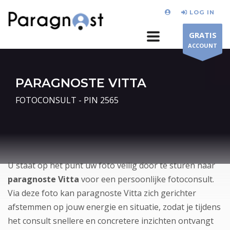
LOG IN
GRATIS
ACCOUNT
PARAGNOSTE VITTA
FOTOCONSULT - PIN 2565
U staat op het punt uw foto veilig door te sturen naar
paragnoste Vitta
voor een persoonlijke fotoconsult.
Via deze foto kan paragnoste Vitta zich gerichter
afstemmen op jouw energie en situatie, zodat je tijdens
het consult snellere en concretere inzichten ontvangt