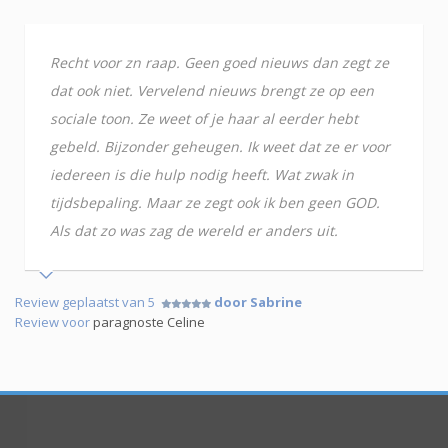
Recht voor zn raap. Geen goed nieuws dan zegt ze
dat ook niet. Vervelend nieuws brengt ze op een
sociale toon. Ze weet of je haar al eerder hebt
gebeld. Bijzonder geheugen. Ik weet dat ze er voor
iedereen is die hulp nodig heeft. Wat zwak in
tijdsbepaling. Maar ze zegt ook ik ben geen GOD.
Als dat zo was zag de wereld er anders uit.
Review geplaatst van 5
door Sabrine
Review voor
paragnoste Celine