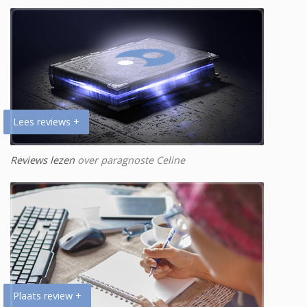
Lees reviews +
Reviews lezen
over paragnoste Celine
Plaats review +