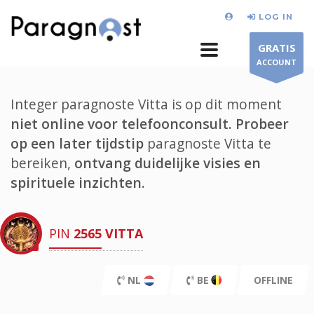
LOG IN
GRATIS
ACCOUNT
Integer paragnoste Vitta is op dit moment
niet online voor telefoonconsult.
Probeer
op een later tijdstip
paragnoste Vitta te
bereiken,
ontvang duidelijke visies en
spirituele inzichten.
PIN
2565
VITTA
NL
BE
OFFLINE