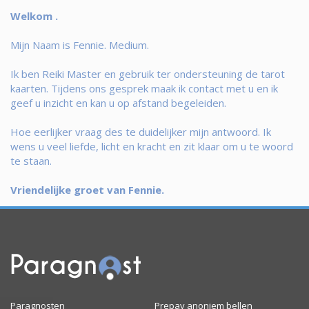
Welkom .
Mijn Naam is Fennie. Medium.
Ik ben Reiki Master en gebruik ter ondersteuning de tarot
kaarten. Tijdens ons gesprek maak ik contact met u en ik
geef u inzicht en kan u op afstand begeleiden.
Hoe eerlijker vraag des te duidelijker mijn antwoord. Ik
wens u veel liefde, licht en kracht en zit klaar om u te woord
te staan.
Vriendelijke groet van Fennie.
Paragnosten
Prepay anoniem bellen