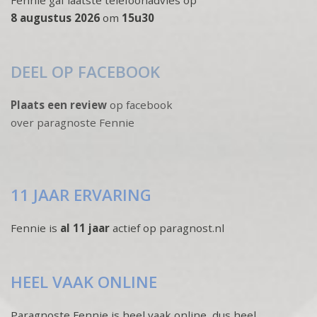
Fennie gaf laatste telefoonadvies op
8 augustus 2026
om
15u30
DEEL OP FACEBOOK
Plaats een review
op facebook
over paragnoste Fennie
11 JAAR ERVARING
Fennie is
al 11 jaar
actief op paragnost.nl
HEEL VAAK ONLINE
Paragnoste Fennie is heel vaak online, dus heel