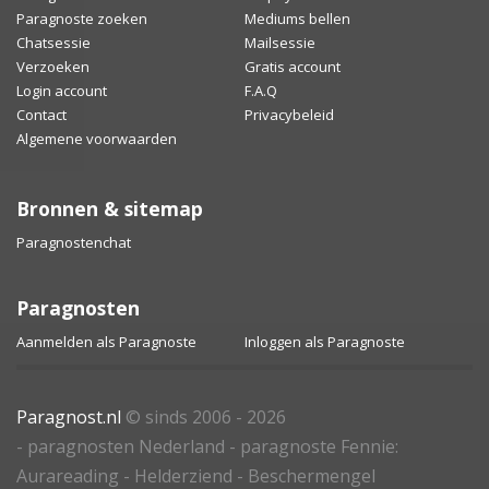
Paragnoste zoeken
Mediums bellen
Chatsessie
Mailsessie
Verzoeken
Gratis account
Login account
F.A.Q
Contact
Privacybeleid
Algemene voorwaarden
Bronnen & sitemap
Paragnostenchat
Paragnosten
Aanmelden als Paragnoste
Inloggen als Paragnoste
Paragnost.nl
© sinds 2006 - 2026
- paragnosten Nederland - paragnoste Fennie:
Aurareading - Helderziend - Beschermengel