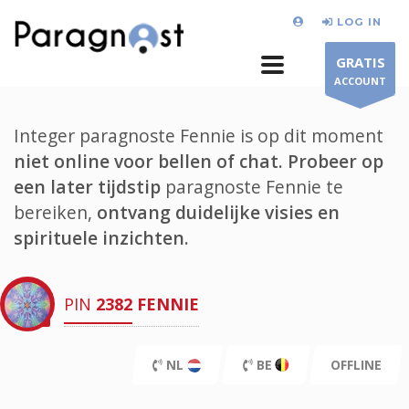
LOG IN
GRATIS
ACCOUNT
Integer paragnoste Fennie is op dit moment
niet online voor bellen of chat.
Probeer op
een later tijdstip
paragnoste Fennie te
bereiken,
ontvang duidelijke visies en
spirituele inzichten.
PIN
2382
FENNIE
NL
BE
OFFLINE