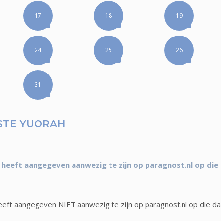
17
18
19
24
25
26
31
STE YUORAH
heeft aangegeven aanwezig te zijn op paragnost.nl op die
eft aangegeven NIET aanwezig te zijn op paragnost.nl op die d