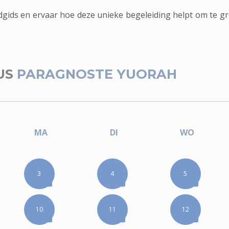
ids en ervaar hoe deze unieke begeleiding helpt om te gro
US
PARAGNOSTE YUORAH
MA
DI
WO
3
4
5
10
11
12