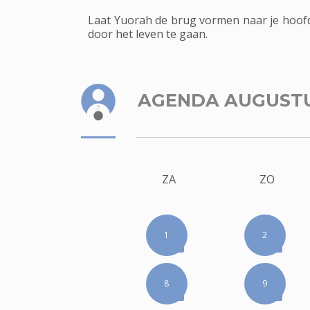
Laat Yuorah de brug vormen naar je hoofdg
door het leven te gaan.
AGENDA AUGUST
ZA
ZO
1
2
8
9