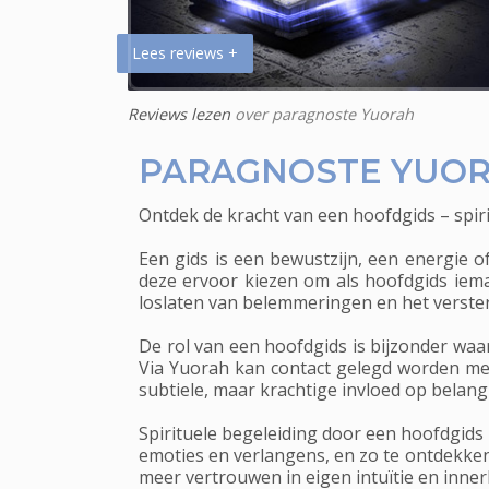
Lees reviews +
Reviews lezen
over paragnoste Yuorah
PARAGNOSTE YUOR
Ontdek de kracht van een hoofdgids – spir
Een gids is een bewustzijn, een energie o
deze ervoor kiezen om als hoofdgids ieman
loslaten van belemmeringen en het versterk
De rol van een hoofdgids is bijzonder wa
Via Yuorah kan contact gelegd worden met
subtiele, maar krachtige invloed op belangr
Spirituele begeleiding door een hoofdgids 
emoties en verlangens, en zo te ontdekken
meer vertrouwen in eigen intuïtie en innerl