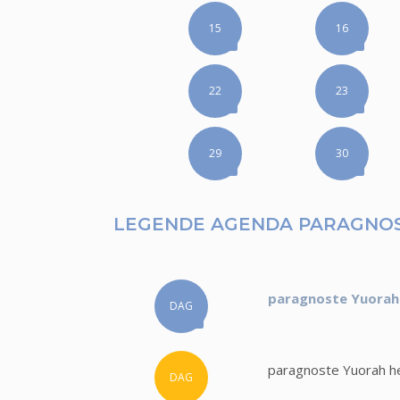
15
16
22
23
29
30
LEGENDE AGENDA PARAGNO
paragnoste Yuorah 
DAG
paragnoste Yuorah he
DAG