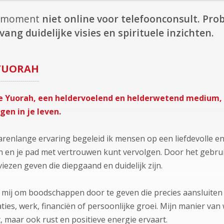
it moment
niet online voor telefoonconsult.
Prob
vang duidelijke visies en spirituele inzichten.
YUORAH
e Yuorah, een heldervoelend en helderwetend medium, e
gen in je leven.
renlange ervaring begeleid ik mensen op een liefdevolle en r
 en je pad met vertrouwen kunt vervolgen. Door het gebruik
ezen geven die diepgaand en duidelijk zijn.
mij om boodschappen door te geven die precies aansluiten bi
ties, werk, financiën of persoonlijke groei. Mijn manier van we
gt, maar ook rust en positieve energie ervaart.