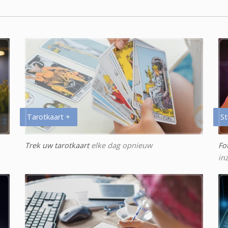
Tarotkaart +
St
Trek uw tarotkaart
elke dag opnieuw
Fo
in