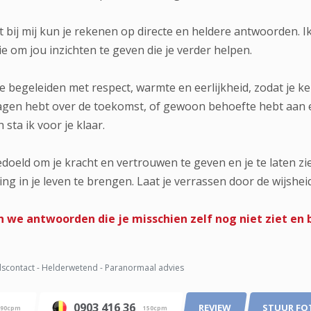
t bij mij kun je rekenen op directe en heldere antwoorden. I
ie om jou inzichten te geven die je verder helpen.
te begeleiden met respect, warmte en eerlijkheid, zodat je k
ragen hebt over de toekomst, of gewoon behoefte hebt aan ee
sta ik voor je klaar.
bedoeld om je kracht en vertrouwen te geven en je te laten 
ing in je leven te brengen. Laat je verrassen door de wijshei
we antwoorden die je misschien zelf nog niet ziet en b
scontact - Helderwetend - Paranormaal advies
0903 416 36
REVIEW
STUUR FO
90cpm
150cpm