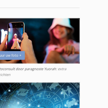
uur uw foto +
toconsult door paragnoste Yuorah
: extra
zichten