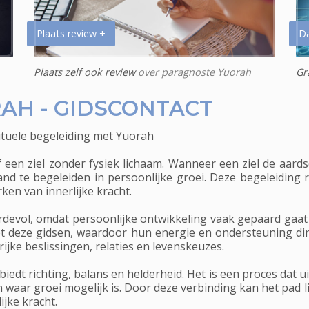
Plaats review +
D
Plaats zelf ook review
over paragnoste Yuorah
Gr
AH - GIDSCONTACT
ituele begeleiding met Yuorah
f een ziel zonder fysiek lichaam. Wanneer een ziel de aards
d te begeleiden in persoonlijke groei. Deze begeleiding ric
en van innerlijke kracht.
ardevol, omdat persoonlijke ontwikkeling vaak gepaard gaat
 deze gidsen, waardoor hun energie en ondersteuning dir
ijke beslissingen, relaties en levenskeuzes.
biedt richting, balans en helderheid. Het is een proces dat u
 waar groei mogelijk is. Door deze verbinding kan het pad
ijke kracht.