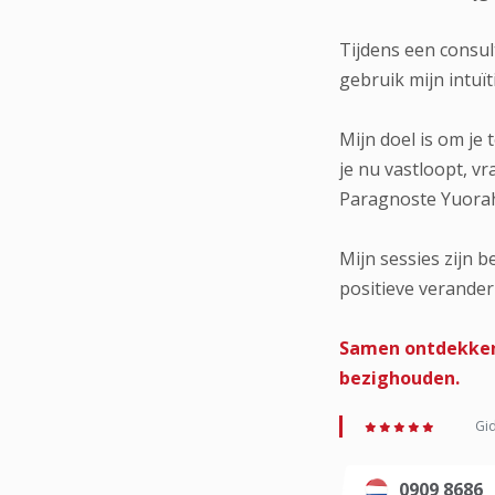
Tijdens een consul
gebruik mijn intuït
Mijn doel is om je 
je nu vastloopt, v
Paragnoste Yuorah 
Mijn sessies zijn 
positieve verander
Samen ontdekken 
bezighouden.
Gid
0909 8686