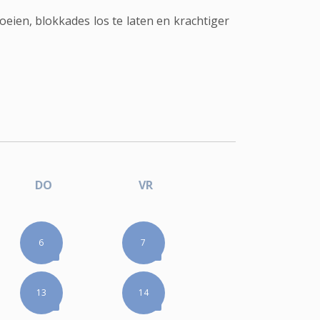
eien, blokkades los te laten en krachtiger
DO
VR
6
7
13
14