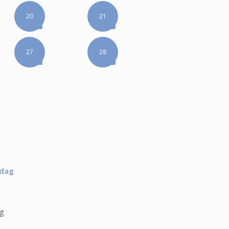
20
21
27
28
 dag
ag